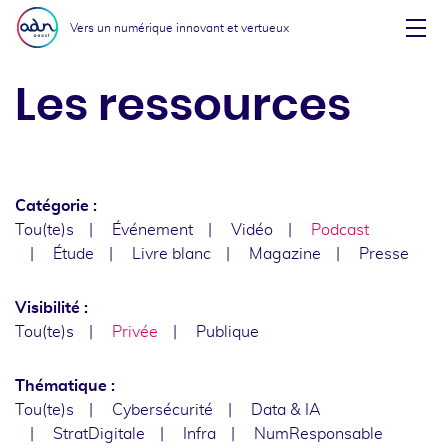
Aller au menu
Aller au contenu
Vers un numérique innovant et vertueux
Affi
Les ressources
Catégorie :
Tou(te)s
Événement
Vidéo
Podcast
Étude
Livre blanc
Magazine
Presse
Visibilité :
Tou(te)s
Privée
Publique
Thématique :
Tou(te)s
Cybersécurité
Data & IA
StratDigitale
Infra
NumResponsable