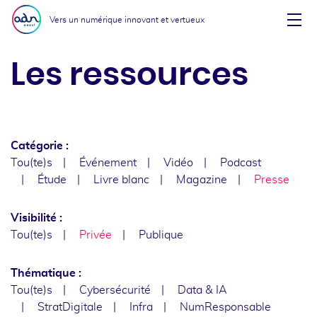
Aller au menu
Aller au contenu
Vers un numérique innovant et vertueux
Affi
Les ressources
Catégorie :
Tou(te)s
Événement
Vidéo
Podcast
Étude
Livre blanc
Magazine
Presse
Visibilité :
Tou(te)s
Privée
Publique
Thématique :
Tou(te)s
Cybersécurité
Data & IA
StratDigitale
Infra
NumResponsable