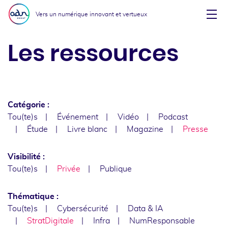
Aller au menu
Aller au contenu
Vers un numérique innovant et vertueux
Affi
Les ressources
Catégorie :
Tou(te)s
Événement
Vidéo
Podcast
Étude
Livre blanc
Magazine
Presse
Visibilité :
Tou(te)s
Privée
Publique
Thématique :
Tou(te)s
Cybersécurité
Data & IA
StratDigitale
Infra
NumResponsable