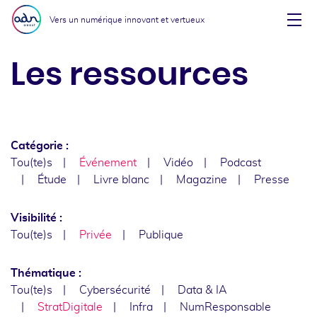
Aller au menu
Aller au contenu
Vers un numérique innovant et vertueux
Affi
Les ressources
Catégorie :
Tou(te)s
Événement
Vidéo
Podcast
Étude
Livre blanc
Magazine
Presse
Visibilité :
Tou(te)s
Privée
Publique
Thématique :
Tou(te)s
Cybersécurité
Data & IA
StratDigitale
Infra
NumResponsable