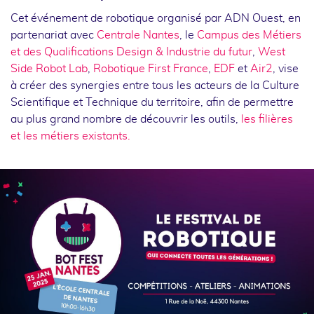
Cet événement de robotique organisé par ADN Ouest, en
partenariat avec
Centrale Nantes
, le
Campus des Métiers
et des Qualifications Design & Industrie du futur
,
West
Side Robot Lab
,
Robotique First France
,
EDF
et
Air2
, vise
à créer des synergies entre tous les acteurs de la Culture
Scientifique et Technique du territoire, afin de permettre
au plus grand nombre de découvrir les outils,
les filières
et les métiers existants.