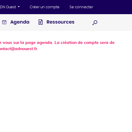
'ADN Ouest
Créer un compte
Se connecter
Agenda
Ressources
Ouvrir la recherc
dez-vous sur la page agenda. La création de compte sera de
ontact@adnouest.fr.