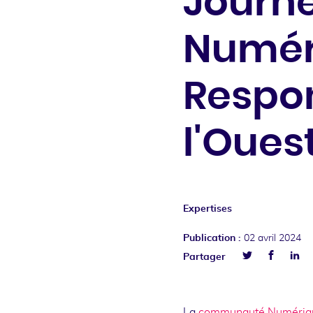
Journ
Numér
Respo
l'Oues
Expertises
Publication :
02 avril 2024
Facebo
Lin
Partager
Twitter
La
communauté Numériqu