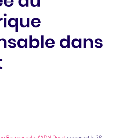
ée du
ique
nsable dans
t
ok
kedin
e Responsable d'ADN Ouest
organisait le 28