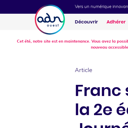
Aller au menu
Aller au contenu
Vers un numérique innovan
Découvrir
Adhérer
Cet été, notre site est en maintenance. Vous avez la poss
nouveau accessible
Article
Franc 
la 2e é