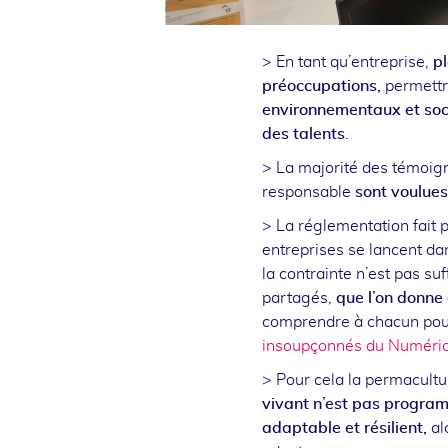
> En tant qu’entreprise,
p
préoccupations,
permettr
environnementaux et so
des talents
.
> La majorité des témoig
responsable
sont voulues
> La réglementation fait p
entreprises se lancent d
la contrainte n’est pas suff
partagés,
que l’on donne 
comprendre à chacun pourqu
insoupçonnés du Numéri
> Pour cela la permacultu
vivant n’est pas progra
adaptable et résilient,
al