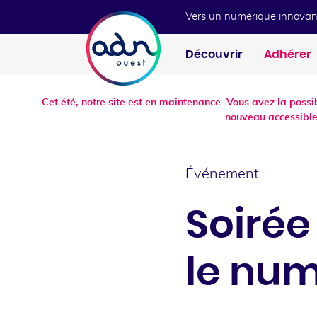
Aller au menu
Aller au contenu
Vers un numérique innovan
Découvrir
Adhérer
Cet été, notre site est en maintenance. Vous avez la poss
nouveau accessible
Événement
Soirée
le nu