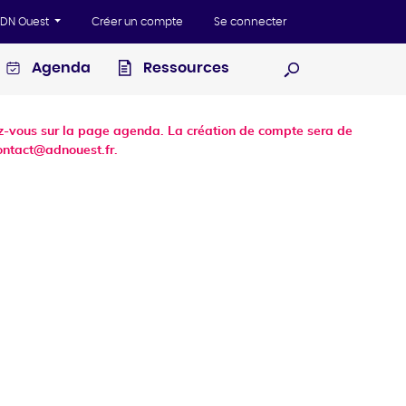
'ADN Ouest
Créer un compte
Se connecter
Agenda
Ressources
Ouvrir la recherc
dez-vous sur la page agenda. La création de compte sera de
ontact@adnouest.fr.