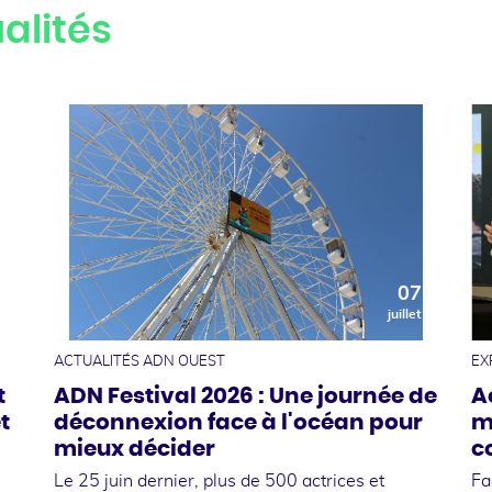
alités
0
07
t
juillet
ACTUALITÉS ADN OUEST
EX
t
ADN Festival 2026 : Une journée de
A
t
déconnexion face à l'océan pour
m
mieux décider
c
Le 25 juin dernier, plus de 500 actrices et
Fa