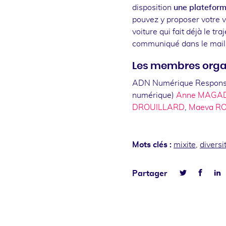
disposition
une plateform
pouvez y proposer votre v
voiture qui fait déjà le tr
communiqué dans le mail d
Les membres orga
ADN Numérique Responsabl
numérique)
Anne MAGA
DROUILLARD
,
Maeva R
Mots clés :
mixite
,
diversi
Faceb
L
Partager
Twitter