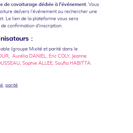
e de covoiturage dédiée à l'événement.
Vous
oiture de/vers l’événement ou rechercher une
ajet. Le lien de la plateforme vous sera
e confirmation d'inscription.
nisateurs :
e (groupe Mixité et parité dans le
DUR
,
Aurélia DANIEL
,
Eric COLY
,
Jeanne
OUSSEAU
,
Sophie ALLEE
,
Soufia HABITTA.
té
,
parité
ook
inkedin