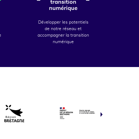
transition
numérique
Développer les potentiels
de notre réseau et
e
accompagner la transition
numérique