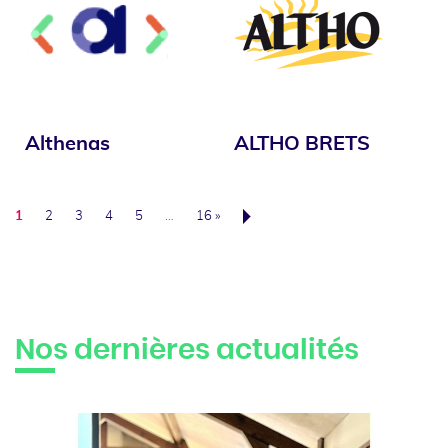
Althenas
ALTHO BRETS
1
2
3
4
5
…
16 »
Suivant
Nos dernières actualités