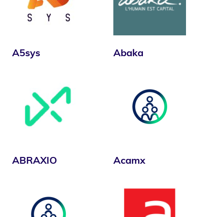
A5sys
Abaka
ABRAXIO
Acamx