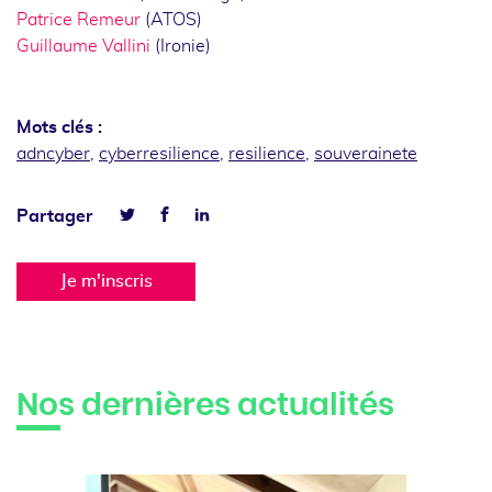
Patrice Remeur
(ATOS)
Guillaume Vallini
(Ironie)
Mots clés :
adncyber
,
cyberresilience
,
resilience
,
souverainete
Facebook
Linkedin
Partager
Twitter
Je m'inscris
Nos dernières actualités