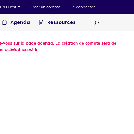
'ADN Ouest
Créer un compte
Se connecter
Agenda
Ressources
Ouvrir la recherc
dez-vous sur la page agenda. La création de compte sera de
ontact@adnouest.fr.