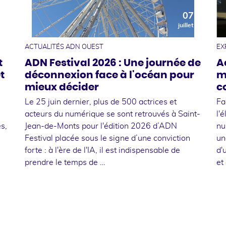
0
07
t
juillet
ACTUALITÉS ADN OUEST
EX
t
ADN Festival 2026 : Une journée de
A
t
déconnexion face à l'océan pour
m
mieux décider
c
Le 25 juin dernier, plus de 500 actrices et
Fa
acteurs du numérique se sont retrouvés à Saint-
l'
s,
Jean-de-Monts pour l'édition 2026 d’ADN
nu
Festival placée sous le signe d’une conviction
un
forte : à l'ère de l'IA, il est indispensable de
d'
prendre le temps de …
et