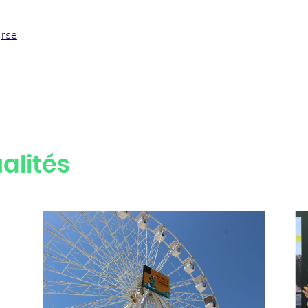
,
rse
ook
inkedin
alités