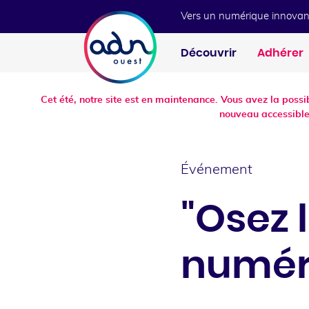
Aller au menu
Aller au contenu
Vers un numérique innovan
Découvrir
Adhérer
Cet été, notre site est en maintenance. Vous avez la poss
nouveau accessible
Événement
"Osez 
numéri