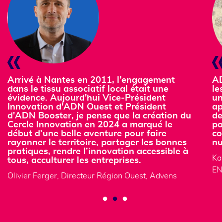
Arrivé à Nantes en 2011, l’engagement
AD
dans le tissu associatif local était une
le
évidence. Aujourd'hui Vice-Président
un
Innovation d'ADN Ouest et Président
ap
d'ADN Booster, je pense que la création du
de
Cercle Innovation en 2024 a marqué le
po
début d’une belle aventure pour faire
co
rayonner le territoire, partager les bonnes
nu
pratiques, rendre l’innovation accessible à
Ka
tous, acculturer les entreprises.
EN
Olivier Ferger, Directeur Région Ouest, Advens