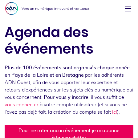
Aller au menu
Aller au contenu
Vers un numérique innovant et vertueux
Affi
Agenda des
événements
Plus de 100 événements sont organisés chaque année
en Pays de la Loire et en Bretagne
par les adhérents
ADN Ouest, afin de vous apporter leur expertise et
retours d’expériences sur les sujets clés du numérique qui
vous concernent.
Pour vous y inscrire
, il vous suffit de
vous connecter
à votre compte utilisateur (et si vous ne
l'avez pas déjà fait, la création du compte se fait
ici
).
Pour ne rater aucun événement je m’abonne
à la newsletter