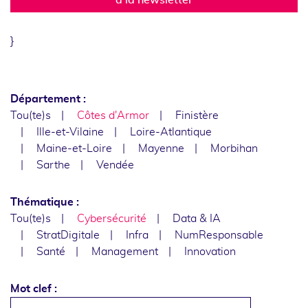
}
Département :
Tou(te)s
Côtes d'Armor
Finistère
Ille-et-Vilaine
Loire-Atlantique
Maine-et-Loire
Mayenne
Morbihan
Sarthe
Vendée
Thématique :
Tou(te)s
Cybersécurité
Data & IA
StratDigitale
Infra
NumResponsable
Santé
Management
Innovation
Mot clef :