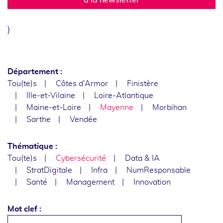
}
Département :
Tou(te)s
Côtes d'Armor
Finistère
Ille-et-Vilaine
Loire-Atlantique
Maine-et-Loire
Mayenne
Morbihan
Sarthe
Vendée
Thématique :
Tou(te)s
Cybersécurité
Data & IA
StratDigitale
Infra
NumResponsable
Santé
Management
Innovation
Mot clef :