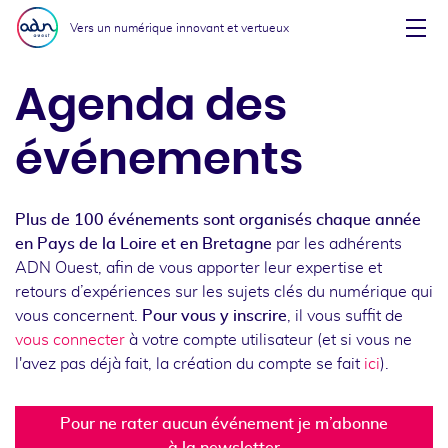
Aller au menu
Aller au contenu
Vers un numérique innovant et vertueux
Affi
Agenda des
événements
Plus de 100 événements sont organisés chaque année
en Pays de la Loire et en Bretagne
par les adhérents
ADN Ouest, afin de vous apporter leur expertise et
retours d’expériences sur les sujets clés du numérique qui
vous concernent.
Pour vous y inscrire
, il vous suffit de
vous connecter
à votre compte utilisateur (et si vous ne
l'avez pas déjà fait, la création du compte se fait
ici
).
Pour ne rater aucun événement je m’abonne
à la newsletter