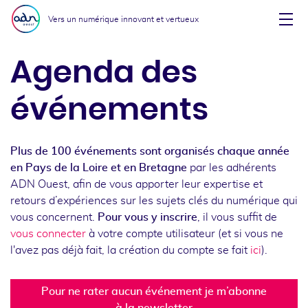
Aller au menu
Aller au contenu
Vers un numérique innovant et vertueux
Affi
Agenda des
événements
Plus de 100 événements sont organisés chaque année
en Pays de la Loire et en Bretagne
par les adhérents
ADN Ouest, afin de vous apporter leur expertise et
retours d’expériences sur les sujets clés du numérique qui
vous concernent.
Pour vous y inscrire
, il vous suffit de
vous connecter
à votre compte utilisateur (et si vous ne
l'avez pas déjà fait, la création du compte se fait
ici
).
Pour ne rater aucun événement je m’abonne
à la newsletter