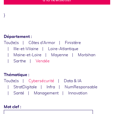
}
Département :
Tou(te)s
Côtes d'Armor
Finistère
Ille-et-Vilaine
Loire-Atlantique
Maine-et-Loire
Mayenne
Morbihan
Sarthe
Vendée
Thématique :
Tou(te)s
Cybersécurité
Data & IA
StratDigitale
Infra
NumResponsable
Santé
Management
Innovation
Mot clef :