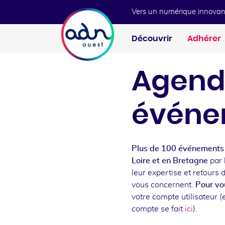
Aller au menu
Aller au contenu
Vers un numérique innovan
Découvrir
Adhérer
Agend
événe
Plus de 100 événements 
Loire et en Bretagne
par 
leur expertise et retours 
vous concernent.
Pour vou
votre compte utilisateur (e
compte se fait
ici
).