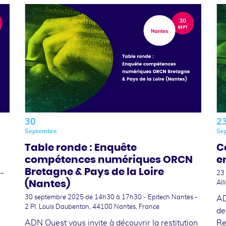
30
2
Septembre
Se
Table ronde : Enquête
C
compétences numériques ORCN
e
Bretagne & Pays de la Loire
 –
23
(Nantes)
All
30 septembre 2025
de 14h30 à 17h30 - Epitech Nantes -
AD
2 Pl. Louis Daubenton, 44100 Nantes, France
de
ADN Ouest vous invite à découvrir la restitution
Re