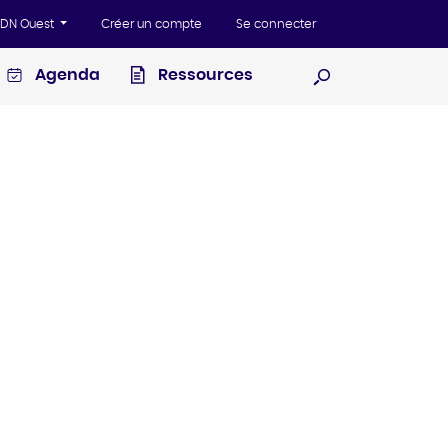
'ADN Ouest
Créer un compte
Se connecter
Agenda
Ressources
Ouvrir la recherc