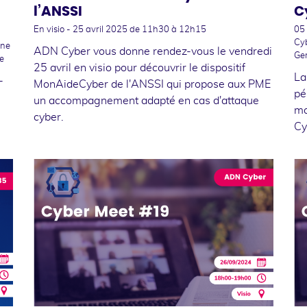
l’ANSSI
C
En visio -
25 avril 2025
de 11h30 à 12h15
05
Cyb
êne
ADN Cyber vous donne rendez-vous le vendredi
Ge
e
25 avril en visio pour découvrir le dispositif
La
-
MonAideCyber de l'ANSSI qui propose aux PME
pé
un accompagnement adapté en cas d'attaque
mo
cyber.
Cy