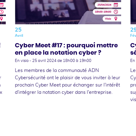
25
2
Avril
Fév
!
Cyber Meet #17 : pourquoi mettre
C
en place la notation cyber ?
s
En visio -
25 avril 2024
de 18h00 à 19h00
En 
Les membres de la communauté ADN
Le
r
Cybersécurité ont le plaisir de vous inviter à leur
Cy
n
prochain Cyber Meet pour échanger sur l'intérêt
pr
x
d'intégrer la notation cyber dans l'entreprise.
su
vis