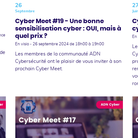
26
2
Septembre
Jui
Cyber Meet #19 - Une bonne
C
sensibilisation cyber : OUI, mais à
c
quel prix ?
nce
En 
En visio -
26 septembre 2024
de 18h00 à 19h00
Le
 de
Les membres de la communauté ADN
Cy
Cybersécurité ont le plaisir de vous inviter à son
pr
prochain Cyber Meet.
re
vo
ro