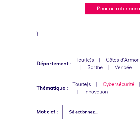
Pour ne rater auc
}
Tou(te)s
Côtes d'Armor
Département :
Sarthe
Vendée
Tou(te)s
Cybersécurité
Thématique :
Innovation
Mot clef :
Sélectionnez...