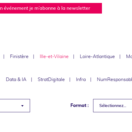
un événement je m’abonne à la newsletter
Finistère
Ille-et-Vilaine
Loire-Atlantique
Ma
Data & IA
StratDigitale
Infra
NumResponsab
Format :
Sélectionnez...