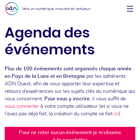
Aller au menu
Aller au contenu
Vers un numérique innovant et vertueux
Affi
Agenda des
événements
Plus de 100 événements sont organisés chaque année
en Pays de la Loire et en Bretagne
par les adhérents
ADN Ouest, afin de vous apporter leur expertise et
retours d’expériences sur les sujets clés du numérique qui
vous concernent.
Pour vous y inscrire
, il vous suffit de
vous connecter
à votre compte utilisateur (et si vous ne
l'avez pas déjà fait, la création du compte se fait
ici
).
Pour ne rater aucun événement je m’abonne
à la newsletter