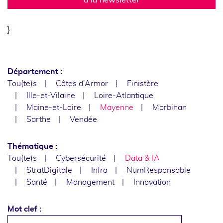
}
Département :
Tou(te)s
Côtes d'Armor
Finistère
Ille-et-Vilaine
Loire-Atlantique
Maine-et-Loire
Mayenne
Morbihan
Sarthe
Vendée
Thématique :
Tou(te)s
Cybersécurité
Data & IA
StratDigitale
Infra
NumResponsable
Santé
Management
Innovation
Mot clef :