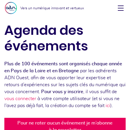
Aller au menu
Aller au contenu
Vers un numérique innovant et vertueux
Affi
Agenda des
événements
Plus de 100 événements sont organisés chaque année
en Pays de la Loire et en Bretagne
par les adhérents
ADN Ouest, afin de vous apporter leur expertise et
retours d’expériences sur les sujets clés du numérique qui
vous concernent.
Pour vous y inscrire
, il vous suffit de
vous connecter
à votre compte utilisateur (et si vous ne
l'avez pas déjà fait, la création du compte se fait
ici
).
Pour ne rater aucun événement je m’abonne
à la newsletter