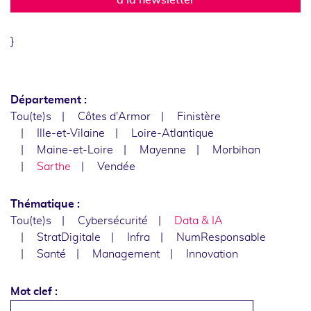
}
Département :
Tou(te)s
Côtes d'Armor
Finistère
Ille-et-Vilaine
Loire-Atlantique
Maine-et-Loire
Mayenne
Morbihan
Sarthe
Vendée
Thématique :
Tou(te)s
Cybersécurité
Data & IA
StratDigitale
Infra
NumResponsable
Santé
Management
Innovation
Mot clef :