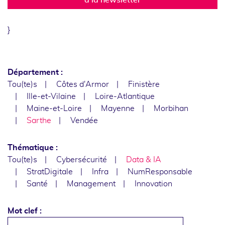
}
Département :
Tou(te)s
Côtes d'Armor
Finistère
Ille-et-Vilaine
Loire-Atlantique
Maine-et-Loire
Mayenne
Morbihan
Sarthe
Vendée
Thématique :
Tou(te)s
Cybersécurité
Data & IA
StratDigitale
Infra
NumResponsable
Santé
Management
Innovation
Mot clef :