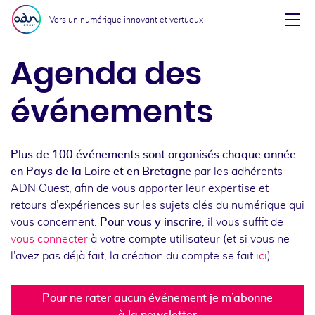
Aller au menu
Aller au contenu
Vers un numérique innovant et vertueux
Affi
Agenda des
événements
Plus de 100 événements sont organisés chaque année
en Pays de la Loire et en Bretagne
par les adhérents
ADN Ouest, afin de vous apporter leur expertise et
retours d’expériences sur les sujets clés du numérique qui
vous concernent.
Pour vous y inscrire
, il vous suffit de
vous connecter
à votre compte utilisateur (et si vous ne
l'avez pas déjà fait, la création du compte se fait
ici
).
Pour ne rater aucun événement je m’abonne
à la newsletter