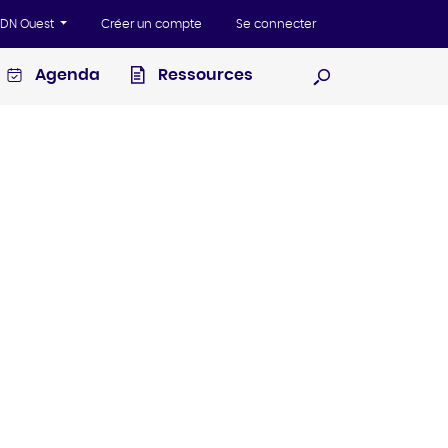
'ADN Ouest
Créer un compte
Se connecter
Agenda
Ressources
Ouvrir la recherc