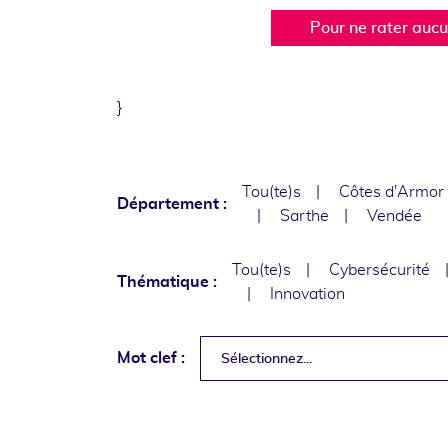
Pour ne rater auc
}
Tou(te)s
Côtes d'Armor
Département :
Sarthe
Vendée
Tou(te)s
Cybersécurité
Thématique :
Innovation
Mot clef :
Sélectionnez...