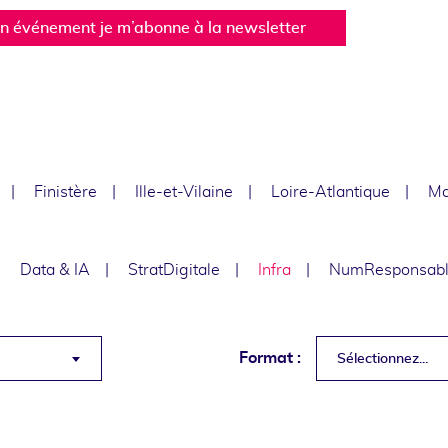
un événement je m’abonne à la newsletter
Finistère
Ille-et-Vilaine
Loire-Atlantique
Ma
Data & IA
StratDigitale
Infra
NumResponsab
Format :
Sélectionnez...