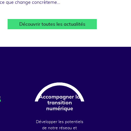
 ce que change concrèteme…
Découvrir toutes les actualités
e
Accompagner la
transition
numérique
Développer les potentiels
de notre réseau et