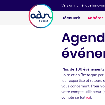
Aller au menu
Aller au contenu
Vers un numérique innovan
Découvrir
Adhérer
Agend
événe
Plus de 100 événements 
Loire et en Bretagne
par 
leur expertise et retours 
vous concernent.
Pour vou
votre compte utilisateur (e
compte se fait
ici
).