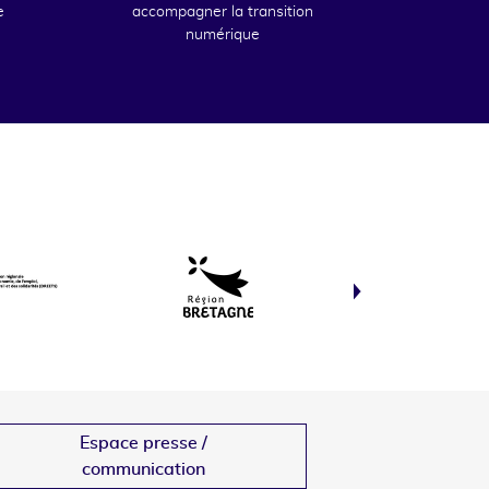
e
accompagner la transition
numérique
Espace presse /
communication