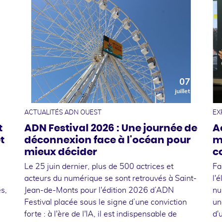
0
07
t
juillet
ACTUALITÉS ADN OUEST
EX
t
ADN Festival 2026 : Une journée de
A
t
déconnexion face à l'océan pour
m
mieux décider
c
Le 25 juin dernier, plus de 500 actrices et
Fa
acteurs du numérique se sont retrouvés à Saint-
l'
s,
Jean-de-Monts pour l'édition 2026 d’ADN
nu
Festival placée sous le signe d’une conviction
un
forte : à l'ère de l'IA, il est indispensable de
d'