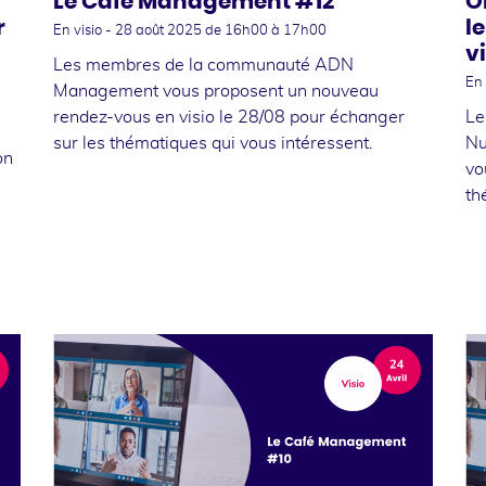
Le Café Management #12
O
r
l
En visio -
28 août 2025
de 16h00 à 17h00
v
Les membres de la communauté ADN
En 
Management vous proposent un nouveau
rendez-vous en visio le 28/08 pour échanger
Le
sur les thématiques qui vous intéressent.
Nu
on
vo
th