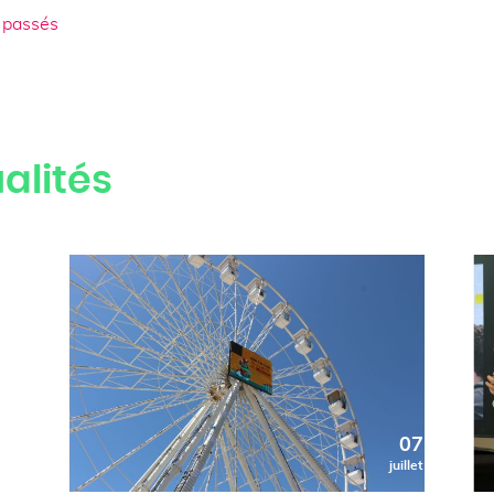
 passés
alités
0
07
t
juillet