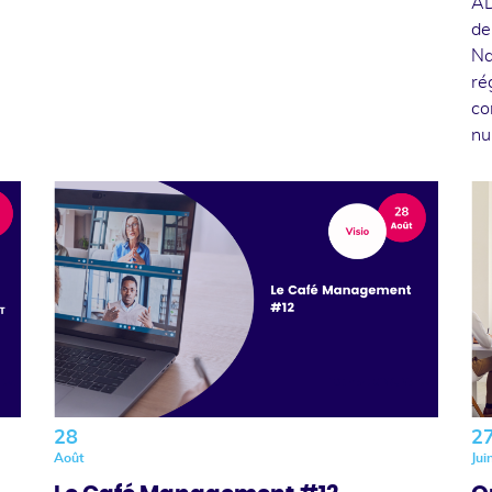
AD
de
Na
ré
co
nu
28
2
Août
Jui