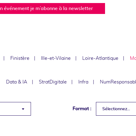
un événement je m’abonne à la newsletter
Finistère
Ille-et-Vilaine
Loire-Atlantique
Ma
Data & IA
StratDigitale
Infra
NumResponsab
Format :
Sélectionnez...