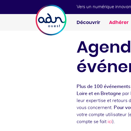
Aller au menu
Aller au contenu
Vers un numérique innovan
Découvrir
Adhérer
Agend
événe
Plus de 100 événements 
Loire et en Bretagne
par 
leur expertise et retours 
vous concernent.
Pour vou
votre compte utilisateur (e
compte se fait
ici
).