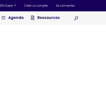
'ADN Ouest
Créer un compte
Se connecter
Agenda
Ressources
Ouvrir la recherc