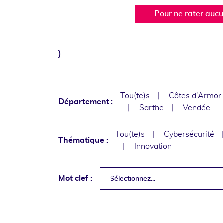
Pour ne rater auc
}
Tou(te)s
Côtes d'Armor
Département :
Sarthe
Vendée
Tou(te)s
Cybersécurité
Thématique :
Innovation
Mot clef :
Sélectionnez...