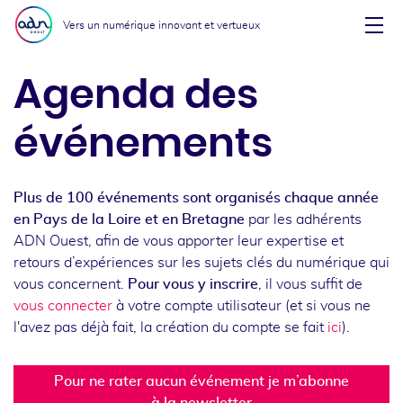
Aller au menu
Aller au contenu
Vers un numérique innovant et vertueux
Affi
Agenda des
événements
Plus de 100 événements sont organisés chaque année
en Pays de la Loire et en Bretagne
par les adhérents
ADN Ouest, afin de vous apporter leur expertise et
retours d’expériences sur les sujets clés du numérique qui
vous concernent.
Pour vous y inscrire
, il vous suffit de
vous connecter
à votre compte utilisateur (et si vous ne
l'avez pas déjà fait, la création du compte se fait
ici
).
Pour ne rater aucun événement je m’abonne
à la newsletter