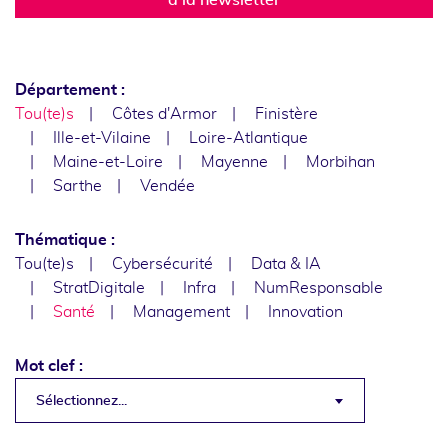
Département :
Tou(te)s
Côtes d'Armor
Finistère
Ille-et-Vilaine
Loire-Atlantique
Maine-et-Loire
Mayenne
Morbihan
Sarthe
Vendée
Thématique :
Tou(te)s
Cybersécurité
Data & IA
StratDigitale
Infra
NumResponsable
Santé
Management
Innovation
Mot clef :
Sélectionnez...