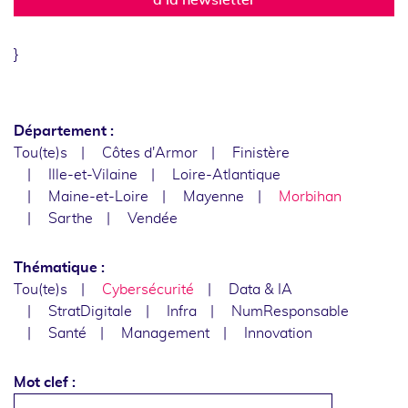
}
Département :
Tou(te)s
Côtes d'Armor
Finistère
Ille-et-Vilaine
Loire-Atlantique
Maine-et-Loire
Mayenne
Morbihan
Sarthe
Vendée
Thématique :
Tou(te)s
Cybersécurité
Data & IA
StratDigitale
Infra
NumResponsable
Santé
Management
Innovation
Mot clef :