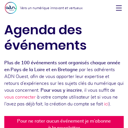
Aller au menu
Aller au contenu
Vers un numérique innovant et vertueux
Affi
Agenda des
événements
Plus de 100 événements sont organisés chaque année
en Pays de la Loire et en Bretagne
par les adhérents
ADN Ouest, afin de vous apporter leur expertise et
retours d’expériences sur les sujets clés du numérique qui
vous concernent.
Pour vous y inscrire
, il vous suffit de
vous connecter
à votre compte utilisateur (et si vous ne
l'avez pas déjà fait, la création du compte se fait
ici
).
Pour ne rater aucun événement je m’abonne
à la newsletter