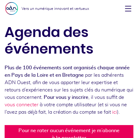
Aller au menu
Aller au contenu
Vers un numérique innovant et vertueux
Affi
Agenda des
événements
Plus de 100 événements sont organisés chaque année
en Pays de la Loire et en Bretagne
par les adhérents
ADN Ouest, afin de vous apporter leur expertise et
retours d’expériences sur les sujets clés du numérique qui
vous concernent.
Pour vous y inscrire
, il vous suffit de
vous connecter
à votre compte utilisateur (et si vous ne
l'avez pas déjà fait, la création du compte se fait
ici
).
Pour ne rater aucun événement je m’abonne
à la newsletter