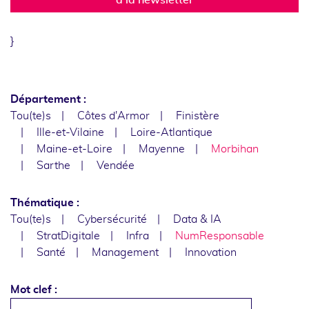
}
Département :
Tou(te)s
Côtes d'Armor
Finistère
Ille-et-Vilaine
Loire-Atlantique
Maine-et-Loire
Mayenne
Morbihan
Sarthe
Vendée
Thématique :
Tou(te)s
Cybersécurité
Data & IA
StratDigitale
Infra
NumResponsable
Santé
Management
Innovation
Mot clef :