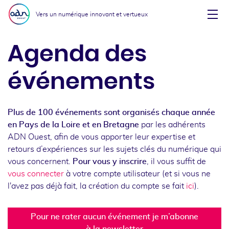
Aller au menu
Aller au contenu
Vers un numérique innovant et vertueux
Affi
Agenda des
événements
Plus de 100 événements sont organisés chaque année
en Pays de la Loire et en Bretagne
par les adhérents
ADN Ouest, afin de vous apporter leur expertise et
retours d’expériences sur les sujets clés du numérique qui
vous concernent.
Pour vous y inscrire
, il vous suffit de
vous connecter
à votre compte utilisateur (et si vous ne
l'avez pas déjà fait, la création du compte se fait
ici
).
Pour ne rater aucun événement je m’abonne
à la newsletter