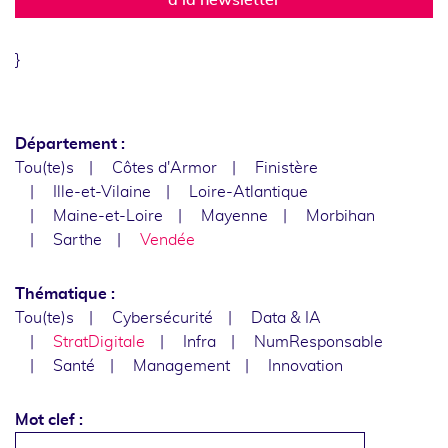
}
Département :
Tou(te)s
Côtes d'Armor
Finistère
Ille-et-Vilaine
Loire-Atlantique
Maine-et-Loire
Mayenne
Morbihan
Sarthe
Vendée
Thématique :
Tou(te)s
Cybersécurité
Data & IA
StratDigitale
Infra
NumResponsable
Santé
Management
Innovation
Mot clef :