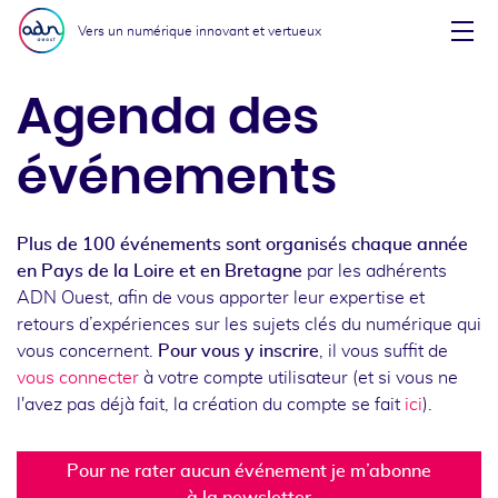
Aller au menu
Aller au contenu
Vers un numérique innovant et vertueux
Affi
Agenda des
événements
Plus de 100 événements sont organisés chaque année
en Pays de la Loire et en Bretagne
par les adhérents
ADN Ouest, afin de vous apporter leur expertise et
retours d’expériences sur les sujets clés du numérique qui
vous concernent.
Pour vous y inscrire
, il vous suffit de
vous connecter
à votre compte utilisateur (et si vous ne
l'avez pas déjà fait, la création du compte se fait
ici
).
Pour ne rater aucun événement je m’abonne
à la newsletter