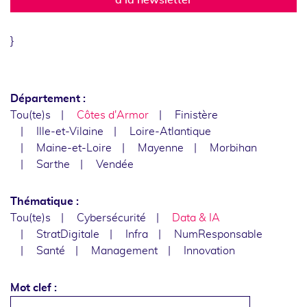
}
Département :
Tou(te)s
Côtes d'Armor
Finistère
Ille-et-Vilaine
Loire-Atlantique
Maine-et-Loire
Mayenne
Morbihan
Sarthe
Vendée
Thématique :
Tou(te)s
Cybersécurité
Data & IA
StratDigitale
Infra
NumResponsable
Santé
Management
Innovation
Mot clef :