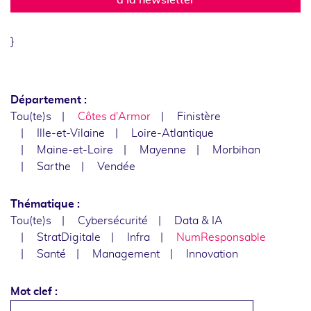
}
Département :
Tou(te)s
Côtes d'Armor
Finistère
Ille-et-Vilaine
Loire-Atlantique
Maine-et-Loire
Mayenne
Morbihan
Sarthe
Vendée
Thématique :
Tou(te)s
Cybersécurité
Data & IA
StratDigitale
Infra
NumResponsable
Santé
Management
Innovation
Mot clef :