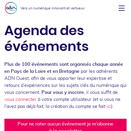
Aller au menu
Aller au contenu
Vers un numérique innovant et vertueux
Affi
Agenda des
événements
Plus de 100 événements sont organisés chaque année
en Pays de la Loire et en Bretagne
par les adhérents
ADN Ouest, afin de vous apporter leur expertise et
retours d’expériences sur les sujets clés du numérique qui
vous concernent.
Pour vous y inscrire
, il vous suffit de
vous connecter
à votre compte utilisateur (et si vous ne
l'avez pas déjà fait, la création du compte se fait
ici
).
Pour ne rater aucun événement je m’abonne
à la newsletter