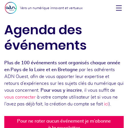
Aller au menu
Aller au contenu
Vers un numérique innovant et vertueux
Affi
Agenda des
événements
Plus de 100 événements sont organisés chaque année
en Pays de la Loire et en Bretagne
par les adhérents
ADN Ouest, afin de vous apporter leur expertise et
retours d’expériences sur les sujets clés du numérique qui
vous concernent.
Pour vous y inscrire
, il vous suffit de
vous connecter
à votre compte utilisateur (et si vous ne
l'avez pas déjà fait, la création du compte se fait
ici
).
Pour ne rater aucun événement je m’abonne
à la newsletter