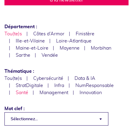
Département :
Tou(te)s
Côtes d'Armor
Finistère
Ille-et-Vilaine
Loire-Atlantique
Maine-et-Loire
Mayenne
Morbihan
Sarthe
Vendée
Thématique :
Tou(te)s
Cybersécurité
Data & IA
StratDigitale
Infra
NumResponsable
Santé
Management
Innovation
Mot clef :
Sélectionnez...