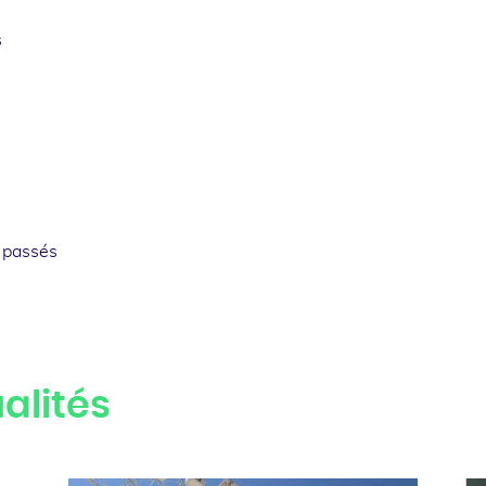
s
 passés
alités