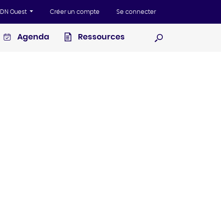
'ADN Ouest
Créer un compte
Se connecter
Agenda
Ressources
Ouvrir la recherc