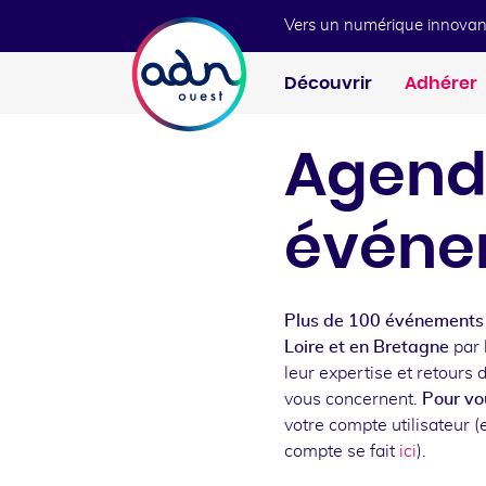
Aller au menu
Aller au contenu
Vers un numérique innovan
Découvrir
Adhérer
Agend
événe
Plus de 100 événements 
Loire et en Bretagne
par 
leur expertise et retours 
vous concernent.
Pour vou
votre compte utilisateur (e
compte se fait
ici
).