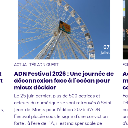
0
07
t
juillet
ACTUALITÉS ADN OUEST
EX
t
ADN Festival 2026 : Une journée de
A
t
déconnexion face à l'océan pour
m
mieux décider
c
Le 25 juin dernier, plus de 500 actrices et
Fa
acteurs du numérique se sont retrouvés à Saint-
l'
s,
Jean-de-Monts pour l'édition 2026 d’ADN
nu
Festival placée sous le signe d’une conviction
un
forte : à l'ère de l'IA, il est indispensable de
d'