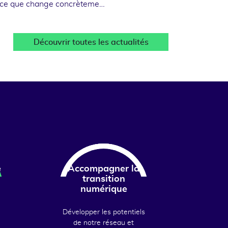
 ce que change concrèteme…
Découvrir toutes les actualités
e
Accompagner la
transition
numérique
Développer les potentiels
de notre réseau et