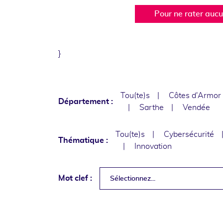
Pour ne rater auc
}
Tou(te)s
Côtes d'Armor
Département :
Sarthe
Vendée
Tou(te)s
Cybersécurité
Thématique :
Innovation
Mot clef :
Sélectionnez...