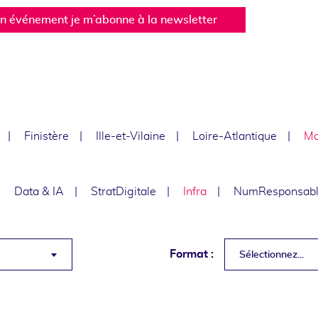
un événement je m’abonne à la newsletter
Finistère
Ille-et-Vilaine
Loire-Atlantique
Ma
Data & IA
StratDigitale
Infra
NumResponsab
Format :
Sélectionnez...