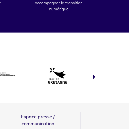
e
accompagner la transition
numérique
Espace presse /
communication