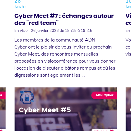
26
1
Janvier
Jan
Cyber Meet #7 : échanges autour
V
des "red team"
c
En visio -
26 janvier 2023
de 18h15 à 19h15
En 
Les membres de la communauté ADN
Vo
Cyber ont le plaisir de vous inviter au prochain
co
Cyber Meet, des rencontres mensuelles
vi
proposées en visioconférence pour vous donner
l'occasion de discuter à bâtons rompus et où les
digressions sont également les …