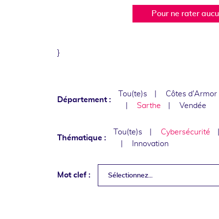
Pour ne rater auc
}
Tou(te)s
Côtes d'Armor
Département :
Sarthe
Vendée
Tou(te)s
Cybersécurité
Thématique :
Innovation
Mot clef :
Sélectionnez...