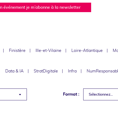
un événement je m’abonne à la newsletter
Finistère
Ille-et-Vilaine
Loire-Atlantique
Ma
Data & IA
StratDigitale
Infra
NumResponsab
Format :
Sélectionnez...