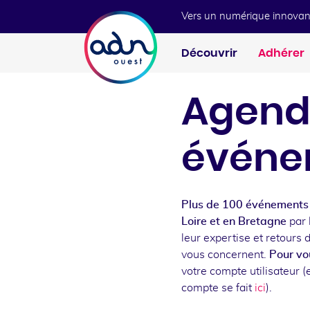
Aller au menu
Aller au contenu
Vers un numérique innovan
Découvrir
Adhérer
Agend
événe
Plus de 100 événements 
Loire et en Bretagne
par 
leur expertise et retours 
vous concernent.
Pour vou
votre compte utilisateur (e
compte se fait
ici
).