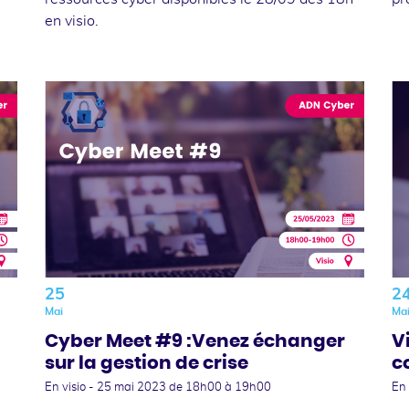
en visio.
25
2
Mai
Ma
Cyber Meet #9 :Venez échanger
V
sur la gestion de crise
c
En visio -
25 mai 2023
de 18h00 à 19h00
En 