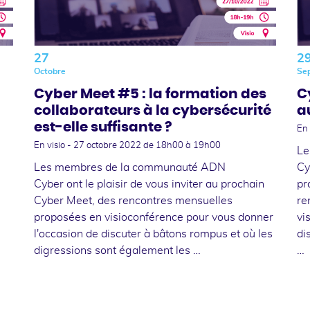
27
2
Octobre
Se
Cyber Meet #5 : la formation des
C
collaborateurs à la cybersécurité
a
est-elle suffisante ?
En 
En visio -
27 octobre 2022
de 18h00 à 19h00
Le
Les membres de la communauté ADN
Cy
Cyber ont le plaisir de vous inviter au prochain
pr
Cyber Meet, des rencontres mensuelles
re
proposées en visioconférence pour vous donner
vi
l'occasion de discuter à bâtons rompus et où les
di
digressions sont également les …
…