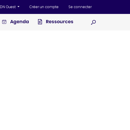
'ADN Ouest
Créer un compte
Se connecter
Agenda
Ressources
Ouvrir la recherc