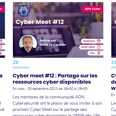
28
3
Septembre
Ao
s
Cyber meet #12 : Partage sur les
C
ressources cyber disponibles
d
w
En visio -
28 septembre 2023
de 18h00 à 19h00
En 
Les membres de la communauté ADN
8
Cybersécurité ont le plaisir de vous inviter à son
Le
ivé
prochain Cyber Meet sur le partage des
Cy
e
ressources cyber disponibles le 28/09 dès 18h
pr