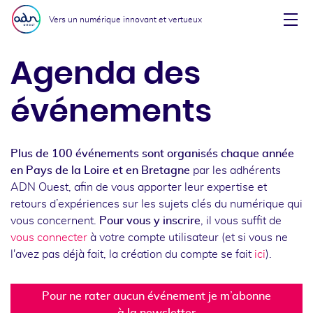
Aller au menu
Aller au contenu
Vers un numérique innovant et vertueux
Affi
Agenda des
événements
Plus de 100 événements sont organisés chaque année
en Pays de la Loire et en Bretagne
par les adhérents
ADN Ouest, afin de vous apporter leur expertise et
retours d’expériences sur les sujets clés du numérique qui
vous concernent.
Pour vous y inscrire
, il vous suffit de
vous connecter
à votre compte utilisateur (et si vous ne
l'avez pas déjà fait, la création du compte se fait
ici
).
Pour ne rater aucun événement je m’abonne
à la newsletter