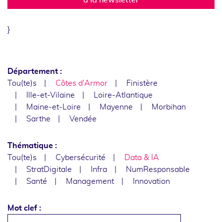
}
Département :
Tou(te)s
Côtes d'Armor
Finistère
Ille-et-Vilaine
Loire-Atlantique
Maine-et-Loire
Mayenne
Morbihan
Sarthe
Vendée
Thématique :
Tou(te)s
Cybersécurité
Data & IA
StratDigitale
Infra
NumResponsable
Santé
Management
Innovation
Mot clef :