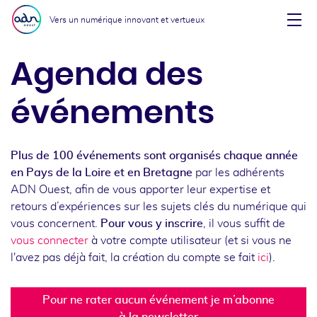
Aller au menu
Aller au contenu
Vers un numérique innovant et vertueux
Affi
Agenda des
événements
Plus de 100 événements sont organisés chaque année
en Pays de la Loire et en Bretagne
par les adhérents
ADN Ouest, afin de vous apporter leur expertise et
retours d’expériences sur les sujets clés du numérique qui
vous concernent.
Pour vous y inscrire
, il vous suffit de
vous connecter
à votre compte utilisateur (et si vous ne
l'avez pas déjà fait, la création du compte se fait
ici
).
Pour ne rater aucun événement je m’abonne
à la newsletter