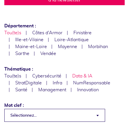
Département :
Tou(te)s
Côtes d'Armor
Finistère
Ille-et-Vilaine
Loire-Atlantique
Maine-et-Loire
Mayenne
Morbihan
Sarthe
Vendée
Thématique :
Tou(te)s
Cybersécurité
Data & IA
StratDigitale
Infra
NumResponsable
Santé
Management
Innovation
Mot clef :
Sélectionnez...