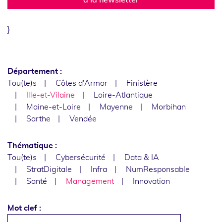
}
Département :
Tou(te)s
Côtes d'Armor
Finistère
Ille-et-Vilaine
Loire-Atlantique
Maine-et-Loire
Mayenne
Morbihan
Sarthe
Vendée
Thématique :
Tou(te)s
Cybersécurité
Data & IA
StratDigitale
Infra
NumResponsable
Santé
Management
Innovation
Mot clef :