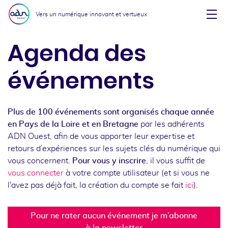
Aller au menu
Aller au contenu
Vers un numérique innovant et vertueux
Affi
Agenda des
événements
Plus de 100 événements sont organisés chaque année
en Pays de la Loire et en Bretagne
par les adhérents
ADN Ouest, afin de vous apporter leur expertise et
retours d’expériences sur les sujets clés du numérique qui
vous concernent.
Pour vous y inscrire
, il vous suffit de
vous connecter
à votre compte utilisateur (et si vous ne
l'avez pas déjà fait, la création du compte se fait
ici
).
Pour ne rater aucun événement je m’abonne
à la newsletter