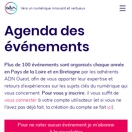
Aller au menu
Aller au contenu
Vers un numérique innovant et vertueux
Affi
Agenda des
événements
Plus de 100 événements sont organisés chaque année
en Pays de la Loire et en Bretagne
par les adhérents
ADN Ouest, afin de vous apporter leur expertise et
retours d’expériences sur les sujets clés du numérique qui
vous concernent.
Pour vous y inscrire
, il vous suffit de
vous connecter
à votre compte utilisateur (et si vous ne
l'avez pas déjà fait, la création du compte se fait
ici
).
Pour ne rater aucun événement je m’abonne
à la newsletter