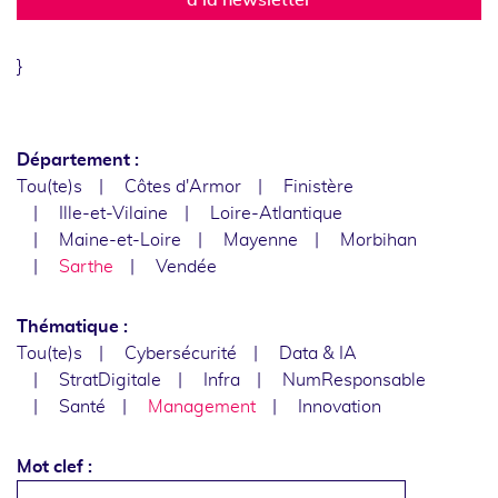
}
Département :
Tou(te)s
Côtes d'Armor
Finistère
Ille-et-Vilaine
Loire-Atlantique
Maine-et-Loire
Mayenne
Morbihan
Sarthe
Vendée
Thématique :
Tou(te)s
Cybersécurité
Data & IA
StratDigitale
Infra
NumResponsable
Santé
Management
Innovation
Mot clef :