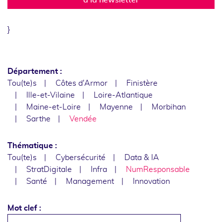
}
Département :
Tou(te)s
Côtes d'Armor
Finistère
Ille-et-Vilaine
Loire-Atlantique
Maine-et-Loire
Mayenne
Morbihan
Sarthe
Vendée
Thématique :
Tou(te)s
Cybersécurité
Data & IA
StratDigitale
Infra
NumResponsable
Santé
Management
Innovation
Mot clef :