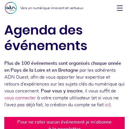
Aller au menu
Aller au contenu
Vers un numérique innovant et vertueux
Affi
Agenda des
événements
Plus de 100 événements sont organisés chaque année
en Pays de la Loire et en Bretagne
par les adhérents
ADN Ouest, afin de vous apporter leur expertise et
retours d’expériences sur les sujets clés du numérique qui
vous concernent.
Pour vous y inscrire
, il vous suffit de
vous connecter
à votre compte utilisateur (et si vous ne
l'avez pas déjà fait, la création du compte se fait
ici
).
Pour ne rater aucun événement je m’abonne
à la newsletter