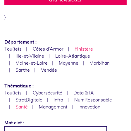
}
Département :
Tou(te)s
Côtes d'Armor
Finistère
Ille-et-Vilaine
Loire-Atlantique
Maine-et-Loire
Mayenne
Morbihan
Sarthe
Vendée
Thématique :
Tou(te)s
Cybersécurité
Data & IA
StratDigitale
Infra
NumResponsable
Santé
Management
Innovation
Mot clef :