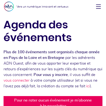
Aller au menu
Aller au contenu
Vers un numérique innovant et vertueux
Affi
Agenda des
événements
Plus de 100 événements sont organisés chaque année
en Pays de la Loire et en Bretagne
par les adhérents
ADN Ouest, afin de vous apporter leur expertise et
retours d’expériences sur les sujets clés du numérique qui
vous concernent.
Pour vous y inscrire
, il vous suffit de
vous connecter
à votre compte utilisateur (et si vous ne
l'avez pas déjà fait, la création du compte se fait
ici
).
Pour ne rater aucun événement je m’abonne
à la newsletter