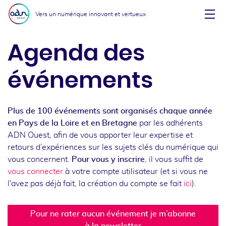
Aller au menu
Aller au contenu
Vers un numérique innovant et vertueux
Affi
Agenda des
événements
Plus de 100 événements sont organisés chaque année
en Pays de la Loire et en Bretagne
par les adhérents
ADN Ouest, afin de vous apporter leur expertise et
retours d’expériences sur les sujets clés du numérique qui
vous concernent.
Pour vous y inscrire
, il vous suffit de
vous connecter
à votre compte utilisateur (et si vous ne
l'avez pas déjà fait, la création du compte se fait
ici
).
Pour ne rater aucun événement je m’abonne
à la newsletter