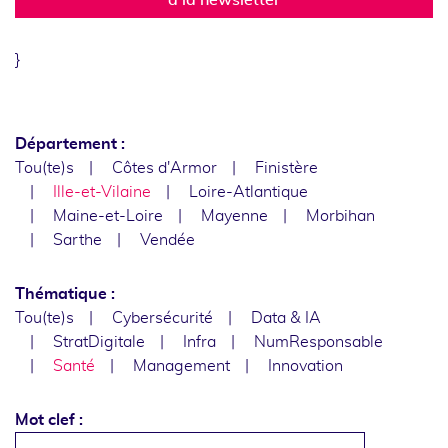
}
Département :
Tou(te)s
Côtes d'Armor
Finistère
Ille-et-Vilaine
Loire-Atlantique
Maine-et-Loire
Mayenne
Morbihan
Sarthe
Vendée
Thématique :
Tou(te)s
Cybersécurité
Data & IA
StratDigitale
Infra
NumResponsable
Santé
Management
Innovation
Mot clef :