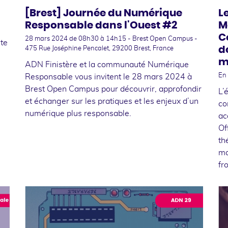
[Brest] Journée du Numérique
L
Responsable dans l'Ouest #2
M
C
28 mars 2024
de 08h30 à 14h15 - Brest Open Campus -
nte
d
475 Rue Joséphine Pencalet, 29200 Brest, France
m
​​​​​​​ADN Finistère et la communauté Numérique
En 
Responsable vous invitent le 28 mars 2024 à
Brest Open Campus pour découvrir, approfondir
L’
et échanger sur les pratiques et les enjeux d’un
co
numérique plus responsable.
ac
Of
th
mo
fr