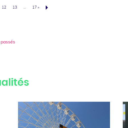
12
13
…
17 »
Suivant
 passés
alités