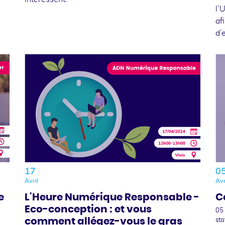
l’
af
d’
17
0
Avril
Avr
e
L'Heure Numérique Responsable -
C
Eco-conception : et vous
05
comment allégez-vous le gras
sta