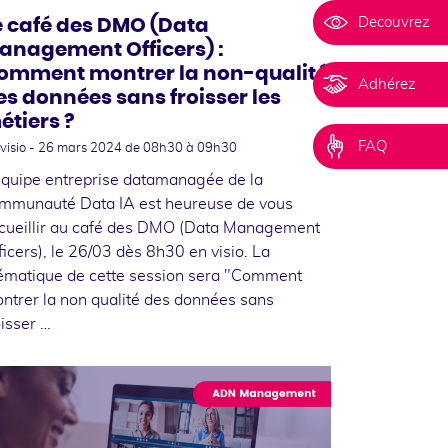
Decouvrez
e café des DMO (Data
anagement Officers) :
omment montrer la non-qualité
Adhérez
es données sans froisser les
étiers ?
FAQ
visio -
26 mars 2024
de 08h30 à 09h30
équipe entreprise datamanagée de la
mmunauté Data IA est heureuse de vous
cueillir au café des DMO (Data Management
ficers), le 26/03 dès 8h30 en visio. La
ématique de cette session sera "Comment
ntrer la non qualité des données sans
oisser …