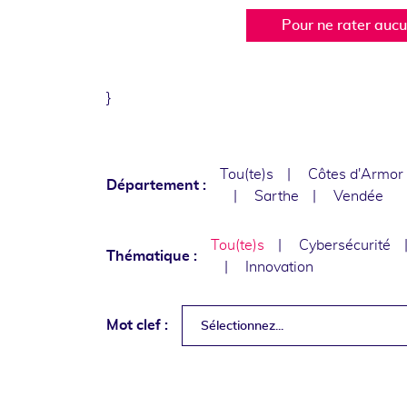
Pour ne rater auc
}
Tou(te)s
Côtes d'Armor
Département :
Sarthe
Vendée
Tou(te)s
Cybersécurité
Thématique :
Innovation
Mot clef :
Sélectionnez...