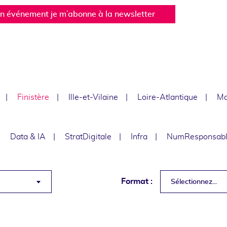
un événement je m’abonne à la newsletter
Finistère
Ille-et-Vilaine
Loire-Atlantique
Ma
Data & IA
StratDigitale
Infra
NumResponsab
Format :
Sélectionnez...