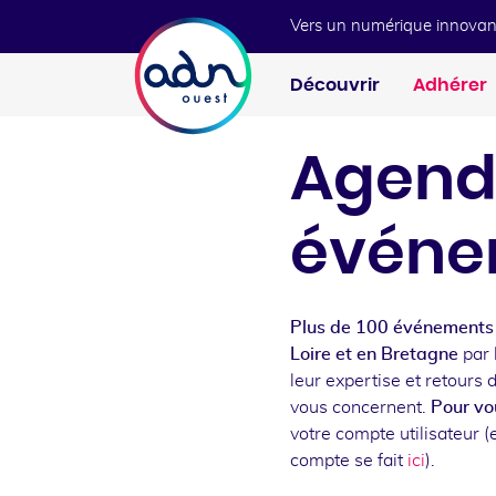
Aller au menu
Aller au contenu
Vers un numérique innovan
Découvrir
Adhérer
Agend
événe
Plus de 100 événements 
Loire et en Bretagne
par 
leur expertise et retours 
vous concernent.
Pour vou
votre compte utilisateur (e
compte se fait
ici
).