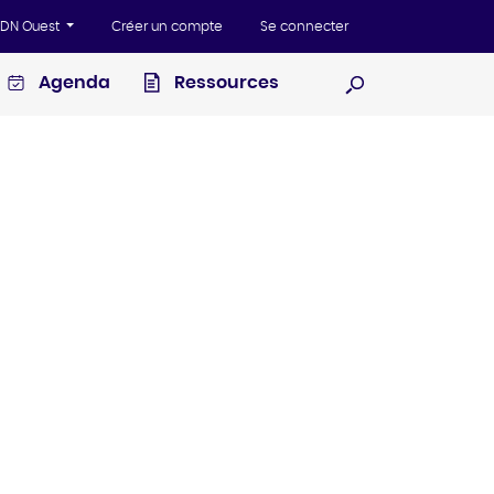
'ADN Ouest
Créer un compte
Se connecter
Agenda
Ressources
Ouvrir la recherc