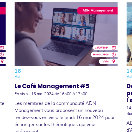
16
1
Mai
Ma
Le Café Management #5
D
p
En visio -
16 mai 2024
de 16h00 à 17h00
l
nte
Les membres de la communauté ADN
14
Management vous proposent un nouveau
Bo
rendez-vous en visio le jeudi 16 mai 2024 pour
AD
échanger sur les thématiques qui vous
d’
intéressent.