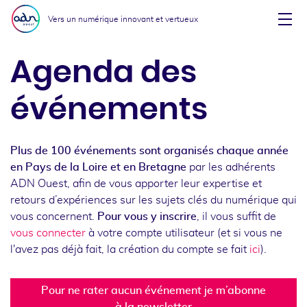
Aller au menu
Aller au contenu
Vers un numérique innovant et vertueux
Affi
Agenda des
événements
Plus de 100 événements sont organisés chaque année
en Pays de la Loire et en Bretagne
par les adhérents
ADN Ouest, afin de vous apporter leur expertise et
retours d’expériences sur les sujets clés du numérique qui
vous concernent.
Pour vous y inscrire
, il vous suffit de
vous connecter
à votre compte utilisateur (et si vous ne
l'avez pas déjà fait, la création du compte se fait
ici
).
Pour ne rater aucun événement je m’abonne
à la newsletter