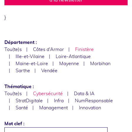
}
Département :
Tou(te)s
Côtes d'Armor
Finistère
Ille-et-Vilaine
Loire-Atlantique
Maine-et-Loire
Mayenne
Morbihan
Sarthe
Vendée
Thématique :
Tou(te)s
Cybersécurité
Data & IA
StratDigitale
Infra
NumResponsable
Santé
Management
Innovation
Mot clef :