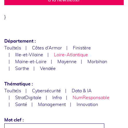
}
Département :
Tou(te)s
Côtes d'Armor
Finistère
Ille-et-Vilaine
Loire-Atlantique
Maine-et-Loire
Mayenne
Morbihan
Sarthe
Vendée
Thématique :
Tou(te)s
Cybersécurité
Data & IA
StratDigitale
Infra
NumResponsable
Santé
Management
Innovation
Mot clef :