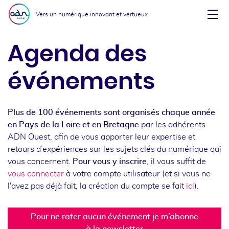
Aller au menu
Aller au contenu
Vers un numérique innovant et vertueux
Affi
Agenda des
événements
Plus de 100 événements sont organisés chaque année
en Pays de la Loire et en Bretagne
par les adhérents
ADN Ouest, afin de vous apporter leur expertise et
retours d’expériences sur les sujets clés du numérique qui
vous concernent.
Pour vous y inscrire
, il vous suffit de
vous connecter
à votre compte utilisateur (et si vous ne
l'avez pas déjà fait, la création du compte se fait
ici
).
Pour ne rater aucun événement je m’abonne
à la newsletter