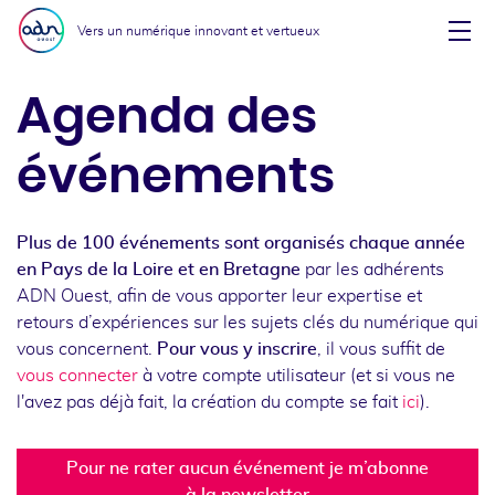
Aller au menu
Aller au contenu
Vers un numérique innovant et vertueux
Affi
Agenda des
événements
Plus de 100 événements sont organisés chaque année
en Pays de la Loire et en Bretagne
par les adhérents
ADN Ouest, afin de vous apporter leur expertise et
retours d’expériences sur les sujets clés du numérique qui
vous concernent.
Pour vous y inscrire
, il vous suffit de
vous connecter
à votre compte utilisateur (et si vous ne
l'avez pas déjà fait, la création du compte se fait
ici
).
Pour ne rater aucun événement je m’abonne
à la newsletter