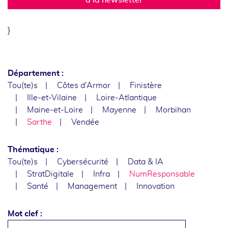
}
Département :
Tou(te)s
Côtes d'Armor
Finistère
Ille-et-Vilaine
Loire-Atlantique
Maine-et-Loire
Mayenne
Morbihan
Sarthe
Vendée
Thématique :
Tou(te)s
Cybersécurité
Data & IA
StratDigitale
Infra
NumResponsable
Santé
Management
Innovation
Mot clef :