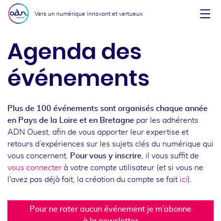
Aller au menu
Aller au contenu
Vers un numérique innovant et vertueux
Affi
Agenda des
événements
Plus de 100 événements sont organisés chaque année
en Pays de la Loire et en Bretagne
par les adhérents
ADN Ouest, afin de vous apporter leur expertise et
retours d’expériences sur les sujets clés du numérique qui
vous concernent.
Pour vous y inscrire
, il vous suffit de
vous connecter
à votre compte utilisateur (et si vous ne
l'avez pas déjà fait, la création du compte se fait
ici
).
Pour ne rater aucun événement je m’abonne
à la newsletter