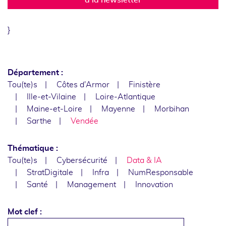
}
Département :
Tou(te)s
Côtes d'Armor
Finistère
Ille-et-Vilaine
Loire-Atlantique
Maine-et-Loire
Mayenne
Morbihan
Sarthe
Vendée
Thématique :
Tou(te)s
Cybersécurité
Data & IA
StratDigitale
Infra
NumResponsable
Santé
Management
Innovation
Mot clef :