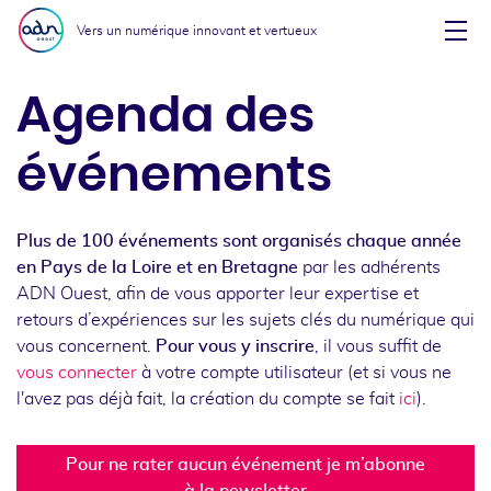
Aller au menu
Aller au contenu
Vers un numérique innovant et vertueux
Affi
Agenda des
événements
Plus de 100 événements sont organisés chaque année
en Pays de la Loire et en Bretagne
par les adhérents
ADN Ouest, afin de vous apporter leur expertise et
retours d’expériences sur les sujets clés du numérique qui
vous concernent.
Pour vous y inscrire
, il vous suffit de
vous connecter
à votre compte utilisateur (et si vous ne
l'avez pas déjà fait, la création du compte se fait
ici
).
Pour ne rater aucun événement je m’abonne
à la newsletter