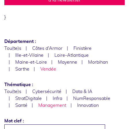
}
Département :
Tou(te)s
Côtes d'Armor
Finistère
Ille-et-Vilaine
Loire-Atlantique
Maine-et-Loire
Mayenne
Morbihan
Sarthe
Vendée
Thématique :
Tou(te)s
Cybersécurité
Data & IA
StratDigitale
Infra
NumResponsable
Santé
Management
Innovation
Mot clef :