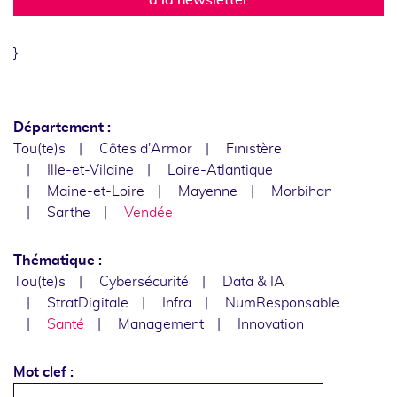
}
Département :
Tou(te)s
Côtes d'Armor
Finistère
Ille-et-Vilaine
Loire-Atlantique
Maine-et-Loire
Mayenne
Morbihan
Sarthe
Vendée
Thématique :
Tou(te)s
Cybersécurité
Data & IA
StratDigitale
Infra
NumResponsable
Santé
Management
Innovation
Mot clef :