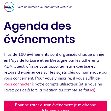
Aller au menu
Aller au contenu
Vers un numérique innovant et vertueux
Affi
Agenda des
événements
Plus de 100 événements sont organisés chaque année
en Pays de la Loire et en Bretagne
par les adhérents
ADN Ouest, afin de vous apporter leur expertise et
retours d’expériences sur les sujets clés du numérique qui
vous concernent.
Pour vous y inscrire
, il vous suffit de
vous connecter
à votre compte utilisateur (et si vous ne
l'avez pas déjà fait, la création du compte se fait
ici
).
Pour ne rater aucun événement je m’abonne
à la newsletter