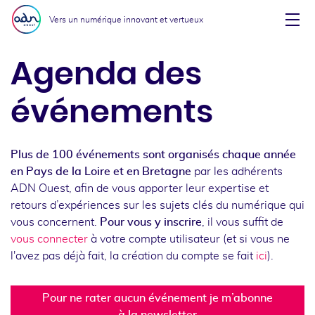
Aller au menu
Aller au contenu
Vers un numérique innovant et vertueux
Affi
Agenda des
événements
Plus de 100 événements sont organisés chaque année
en Pays de la Loire et en Bretagne
par les adhérents
ADN Ouest, afin de vous apporter leur expertise et
retours d’expériences sur les sujets clés du numérique qui
vous concernent.
Pour vous y inscrire
, il vous suffit de
vous connecter
à votre compte utilisateur (et si vous ne
l'avez pas déjà fait, la création du compte se fait
ici
).
Pour ne rater aucun événement je m’abonne
à la newsletter