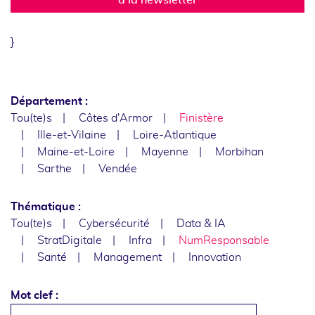
}
Département :
Tou(te)s
Côtes d'Armor
Finistère
Ille-et-Vilaine
Loire-Atlantique
Maine-et-Loire
Mayenne
Morbihan
Sarthe
Vendée
Thématique :
Tou(te)s
Cybersécurité
Data & IA
StratDigitale
Infra
NumResponsable
Santé
Management
Innovation
Mot clef :