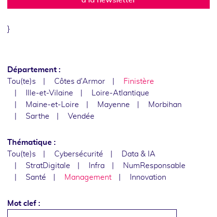
}
Département :
Tou(te)s
Côtes d'Armor
Finistère
Ille-et-Vilaine
Loire-Atlantique
Maine-et-Loire
Mayenne
Morbihan
Sarthe
Vendée
Thématique :
Tou(te)s
Cybersécurité
Data & IA
StratDigitale
Infra
NumResponsable
Santé
Management
Innovation
Mot clef :