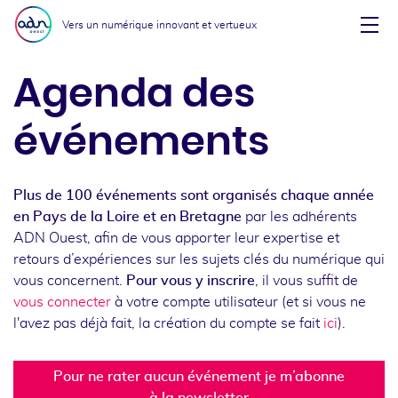
Aller au menu
Aller au contenu
Vers un numérique innovant et vertueux
Affi
Agenda des
événements
Plus de 100 événements sont organisés chaque année
en Pays de la Loire et en Bretagne
par les adhérents
ADN Ouest, afin de vous apporter leur expertise et
retours d’expériences sur les sujets clés du numérique qui
vous concernent.
Pour vous y inscrire
, il vous suffit de
vous connecter
à votre compte utilisateur (et si vous ne
l'avez pas déjà fait, la création du compte se fait
ici
).
Pour ne rater aucun événement je m’abonne
à la newsletter