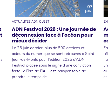
0
07
t
juillet
ACTUALITÉS ADN OUEST
EX
t
ADN Festival 2026 : Une journée de
A
t
déconnexion face à l'océan pour
m
mieux décider
c
Le 25 juin dernier, plus de 500 actrices et
Fa
acteurs du numérique se sont retrouvés à Saint-
l'
s,
Jean-de-Monts pour l'édition 2026 d’ADN
nu
Festival placée sous le signe d’une conviction
un
forte : à l'ère de l'IA, il est indispensable de
d'
prendre le temps de …
et