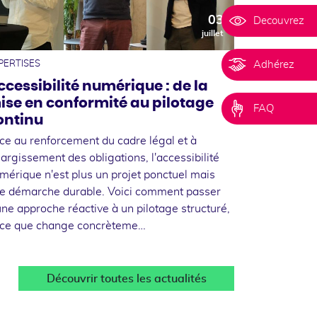
03
Decouvrez
juillet
Adhérez
PERTISES
ccessibilité numérique : de la
ise en conformité au pilotage
FAQ
ontinu
ce au renforcement du cadre légal et à
élargissement des obligations, l'accessibilité
mérique n'est plus un projet ponctuel mais
e démarche durable. Voici comment passer
une approche réactive à un pilotage structuré,
 ce que change concrèteme…
Découvrir toutes les actualités