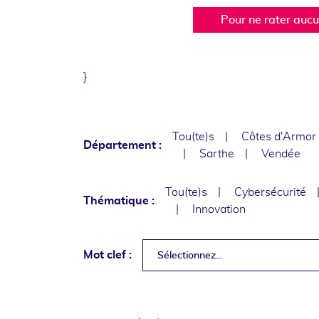
Pour ne rater auc
}
Tou(te)s
Côtes d'Armor
Département :
Sarthe
Vendée
Tou(te)s
Cybersécurité
Thématique :
Innovation
Mot clef :
Sélectionnez...