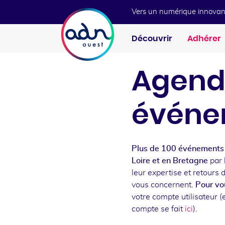
Aller au menu
Aller au contenu
Vers un numérique innovan
Découvrir
Adhérer
Agend
événe
Plus de 100 événements 
Loire et en Bretagne
par 
leur expertise et retours 
vous concernent.
Pour vou
votre compte utilisateur (e
compte se fait
ici
).