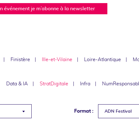
un événement je m’abonne à la newsletter
Finistère
Ille-et-Vilaine
Loire-Atlantique
Ma
Data & IA
StratDigitale
Infra
NumResponsab
Format :
ADN Festival