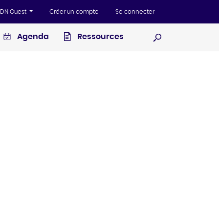
'ADN Ouest
Créer un compte
Se connecter
Agenda
Ressources
Ouvrir la recherc