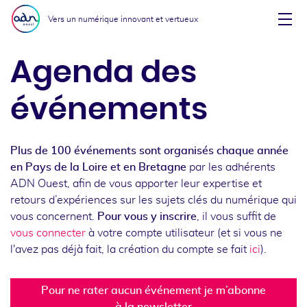
Aller au menu
Aller au contenu
Vers un numérique innovant et vertueux
Affi
Agenda des
événements
Plus de 100 événements sont organisés chaque année
en Pays de la Loire et en Bretagne
par les adhérents
ADN Ouest, afin de vous apporter leur expertise et
retours d’expériences sur les sujets clés du numérique qui
vous concernent.
Pour vous y inscrire
, il vous suffit de
vous connecter
à votre compte utilisateur (et si vous ne
l'avez pas déjà fait, la création du compte se fait
ici
).
Pour ne rater aucun événement je m’abonne
à la newsletter