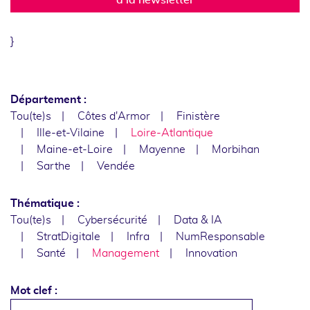
}
Département :
Tou(te)s
Côtes d'Armor
Finistère
Ille-et-Vilaine
Loire-Atlantique
Maine-et-Loire
Mayenne
Morbihan
Sarthe
Vendée
Thématique :
Tou(te)s
Cybersécurité
Data & IA
StratDigitale
Infra
NumResponsable
Santé
Management
Innovation
Mot clef :