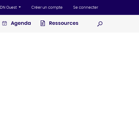
'ADN Ouest
Créer un compte
Se connecter
Agenda
Ressources
Ouvrir la recherc