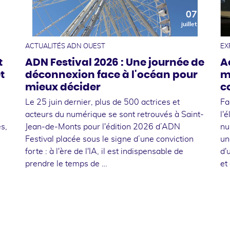
0
07
t
juillet
ACTUALITÉS ADN OUEST
EX
t
ADN Festival 2026 : Une journée de
A
t
déconnexion face à l'océan pour
m
mieux décider
c
Le 25 juin dernier, plus de 500 actrices et
Fa
acteurs du numérique se sont retrouvés à Saint-
l'
s,
Jean-de-Monts pour l'édition 2026 d’ADN
nu
Festival placée sous le signe d’une conviction
un
forte : à l'ère de l'IA, il est indispensable de
d'
prendre le temps de …
et