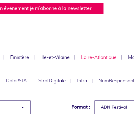
un événement je m’abonne à la newsletter
Finistère
Ille-et-Vilaine
Loire-Atlantique
Ma
Data & IA
StratDigitale
Infra
NumResponsab
Format :
ADN Festival