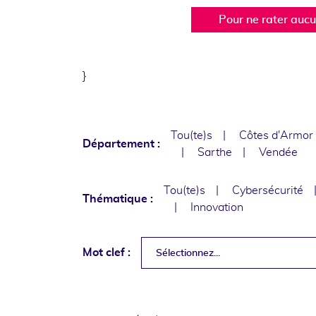
Pour ne rater auc
}
Tou(te)s
Côtes d'Armor
Département :
Sarthe
Vendée
Tou(te)s
Cybersécurité
Thématique :
Innovation
Mot clef :
Sélectionnez...