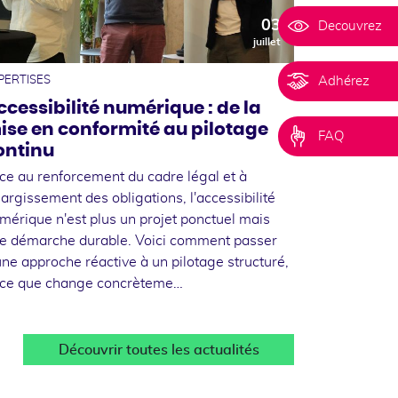
03
Decouvrez
juillet
Adhérez
PERTISES
ccessibilité numérique : de la
ise en conformité au pilotage
FAQ
ontinu
ce au renforcement du cadre légal et à
élargissement des obligations, l'accessibilité
mérique n'est plus un projet ponctuel mais
e démarche durable. Voici comment passer
une approche réactive à un pilotage structuré,
 ce que change concrèteme…
Découvrir toutes les actualités