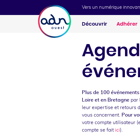
Aller au menu
Aller au contenu
Vers un numérique innovan
Découvrir
Adhérer
Agend
événe
Plus de 100 événements 
Loire et en Bretagne
par 
leur expertise et retours 
vous concernent.
Pour vou
votre compte utilisateur (e
compte se fait
ici
).