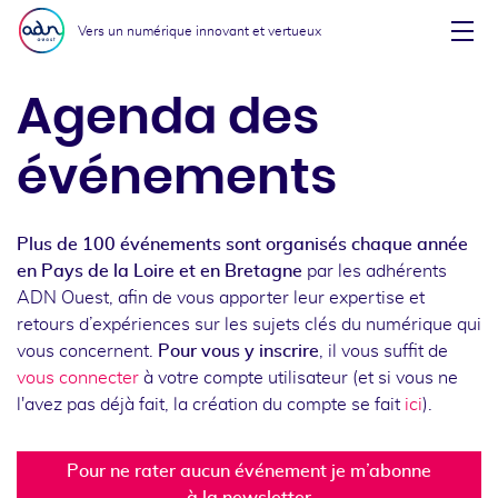
Aller au menu
Aller au contenu
Vers un numérique innovant et vertueux
Affi
Agenda des
événements
Plus de 100 événements sont organisés chaque année
en Pays de la Loire et en Bretagne
par les adhérents
ADN Ouest, afin de vous apporter leur expertise et
retours d’expériences sur les sujets clés du numérique qui
vous concernent.
Pour vous y inscrire
, il vous suffit de
vous connecter
à votre compte utilisateur (et si vous ne
l'avez pas déjà fait, la création du compte se fait
ici
).
Pour ne rater aucun événement je m’abonne
à la newsletter