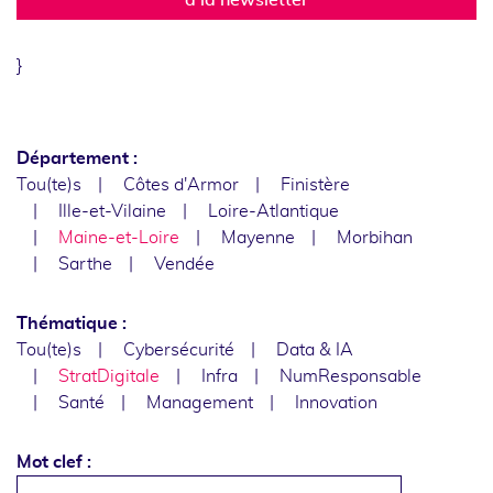
}
Département :
Tou(te)s
Côtes d'Armor
Finistère
Ille-et-Vilaine
Loire-Atlantique
Maine-et-Loire
Mayenne
Morbihan
Sarthe
Vendée
Thématique :
Tou(te)s
Cybersécurité
Data & IA
StratDigitale
Infra
NumResponsable
Santé
Management
Innovation
Mot clef :