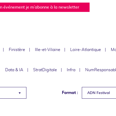
un événement je m’abonne à la newsletter
Finistère
Ille-et-Vilaine
Loire-Atlantique
Ma
Data & IA
StratDigitale
Infra
NumResponsab
Format :
ADN Festival