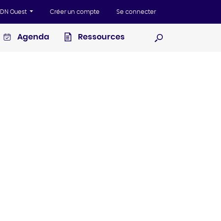
'ADN Ouest
Créer un compte
Se connecter
Agenda
Ressources
Ouvrir la recherc