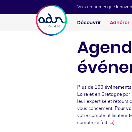
Aller au menu
Aller au contenu
Vers un numérique innovan
Découvrir
Adhérer
Agend
événe
Plus de 100 événements 
Loire et en Bretagne
par 
leur expertise et retours 
vous concernent.
Pour vou
votre compte utilisateur (e
compte se fait
ici
).