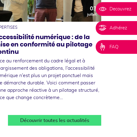
03
Decouvrez
juillet
Adhérez
PERTISES
ccessibilité numérique : de la
ise en conformité au pilotage
FAQ
ontinu
ce au renforcement du cadre légal et à
élargissement des obligations, l'accessibilité
mérique n'est plus un projet ponctuel mais
e démarche durable. Voici comment passer
une approche réactive à un pilotage structuré,
 ce que change concrèteme…
Découvrir toutes les actualités