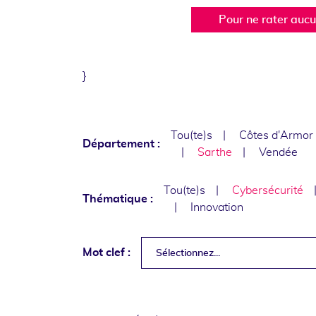
Pour ne rater auc
}
Tou(te)s
Côtes d'Armor
Département :
Sarthe
Vendée
Tou(te)s
Cybersécurité
Thématique :
Innovation
Mot clef :
Sélectionnez...