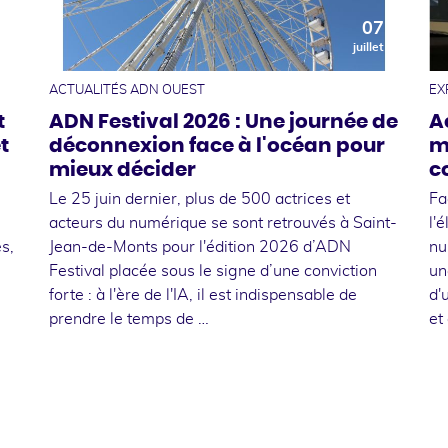
0
07
t
juillet
ACTUALITÉS ADN OUEST
EX
t
ADN Festival 2026 : Une journée de
A
t
déconnexion face à l'océan pour
m
mieux décider
c
Le 25 juin dernier, plus de 500 actrices et
Fa
acteurs du numérique se sont retrouvés à Saint-
l'
s,
Jean-de-Monts pour l'édition 2026 d’ADN
nu
Festival placée sous le signe d’une conviction
un
forte : à l'ère de l'IA, il est indispensable de
d'
prendre le temps de …
et